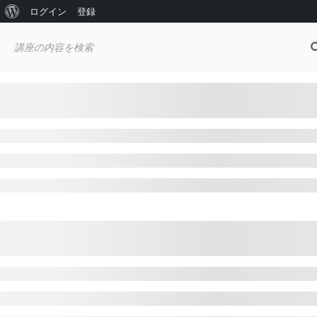
WordPress
ログイン
登録
Skip
に
to
Solo Marketing
つ
content
OnLine
い
ひとりのネット起業家のためのオンラ
て
イン講座集
ホーム
ALL COURSES
新規メンバー登録
ホーム
メールマーケティング
MyASPコンプリート