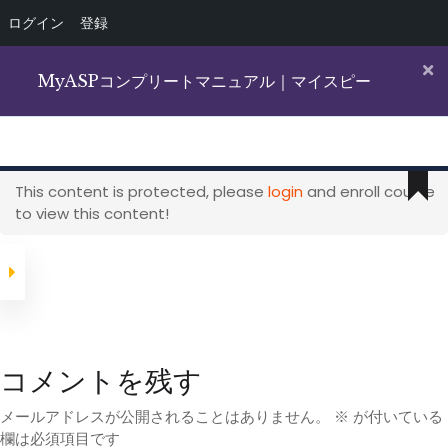
ログイン
登録
Skip
to
MyASPコンプリートマニュアル｜マイスピー
content
Solo Marketing OnLine
ひとりのネット起業家のためのオンライン講座集
This content is protected, please
login
and enroll course
to view this content!
Category
O
コメントを残す
B
ホーム
メールマーケティング
メールアドレスが公開されることはありません。
※
が付いている
MyASPコンプリートマニュアル｜マイスピー
欄は必須項目です