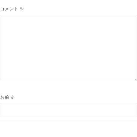
コメント
※
Online Courses WordPress Theme
By Themespride
名前
※
メール
※