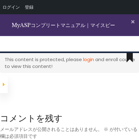
ログイン
登録
Skip
to
MyASPコンプリートマニュアル｜マイスピー
content
Solo Marketing OnLine
ひとりのネット起業家のためのオンライン講座集
This content is protected, please
login
and enroll course
to view this content!
Category
O
コメントを残す
B
ホーム
メールマーケティング
メールアドレスが公開されることはありません。
※
が付いている
MyASPコンプリートマニュアル｜マイスピー
欄は必須項目です