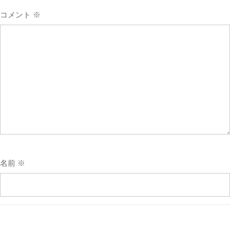
コメント
※
Online Courses WordPress Theme
By Themespride
名前
※
メール
※